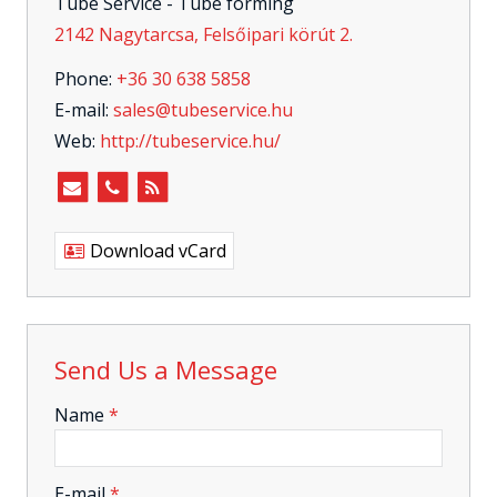
Tube Service - Tube forming
2142 Nagytarcsa, Felsőipari körút 2.
Phone:
+36 30 638 5858
E-mail:
sales@tubeservice.hu
Web:
http://tubeservice.hu/
Download vCard
Send Us a Message
-
Name
*
-
E-mail
*